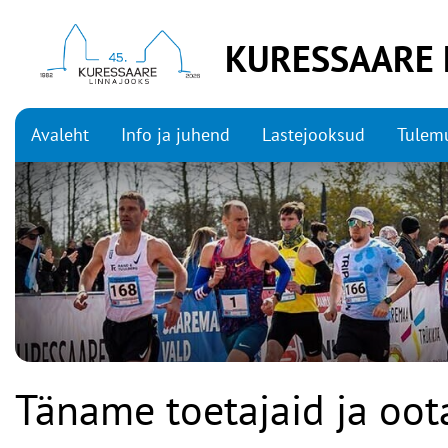
KURESSAARE 
Avaleht
Info ja juhend
Lastejooksud
Tulemu
Täname toetajaid ja oot