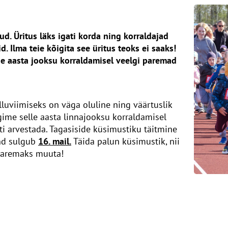
d. Üritus läks igati korda ning korraldajad
. Ilma teie kõigita see üritus teoks ei saaks!
ise aasta jooksu korraldamisel veelgi paremad
elluviimiseks on väga oluline ning väärtuslik
egime selle aasta linnajooksu korraldamisel
i arvestada. Tagasiside küsimustiku täitmine
nd sulgub
16. mail.
Täida palun küsimustik, nii
paremaks muuta!