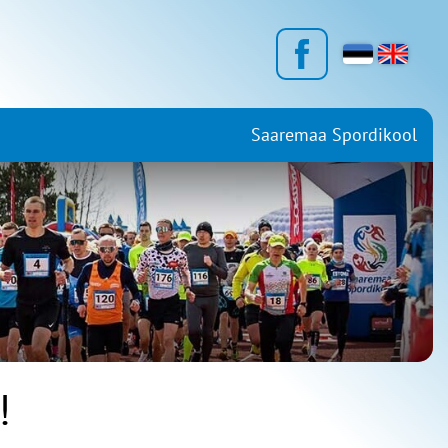
Saaremaa Spordikool
!