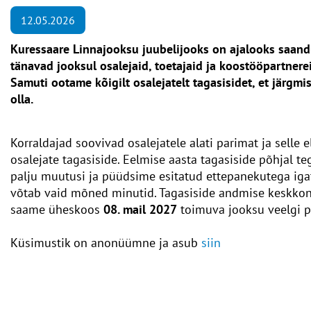
12.05.2026
Kuressaare Linnajooksu juubelijooks on ajalooks saandu
tänavad jooksul osalejaid, toetajaid ja koostööpartnereid
Samuti ootame kõigilt osalejatelt tagasisidet, et järgm
olla.
Korraldajad soovivad osalejatele alati parimat ja selle 
osalejate tagasiside. Eelmise aasta tagasiside põhjal t
palju muutusi ja püüdsime esitatud ettepanekutega igat
võtab vaid mõned minutid. Tagasiside andmise keskko
saame üheskoos
08. mail 2027
toimuva jooksu veelgi 
Küsimustik on anonüümne ja asub
siin