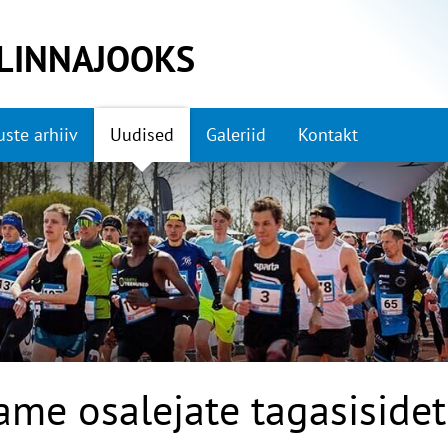
LINNAJOOKS
ste arhiiv
Uudised
Galeriid
Kontakt
ame osalejate tagasisidet