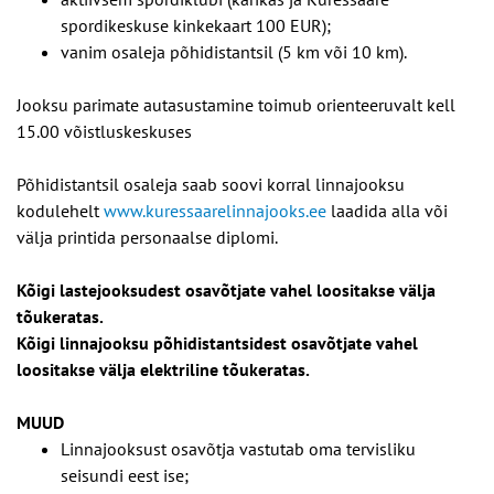
spordikeskuse kinkekaart 100 EUR);
vanim osaleja põhidistantsil (5 km või 10 km).
Jooksu parimate autasustamine toimub orienteeruvalt kell
15.00 võistluskeskuses
Põhidistantsil osaleja saab soovi korral linnajooksu
kodulehelt
www.kuressaarelinnajooks.ee
laadida alla või
välja printida personaalse diplomi.
Kõigi lastejooksudest osavõtjate vahel loositakse välja
tõukeratas.
Kõigi linnajooksu põhidistantsidest osavõtjate vahel
loositakse välja
elektriline tõukeratas.
MUUD
Linnajooksust osavõtja vastutab oma tervisliku
seisundi eest ise;