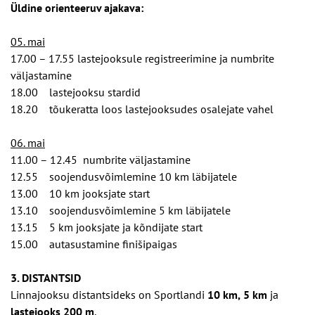
Üldine orienteeruv ajakava:
05. mai
17.00 – 17.55 lastejooksule registreerimine ja numbrite
väljastamine
18.00 lastejooksu stardid
18.20 tõukeratta loos lastejooksudes osalejate vahel
06. mai
11.00 – 12.45 numbrite väljastamine
12.55 soojendusvõimlemine 10 km läbijatele
13.00 10 km jooksjate start
13.10 soojendusvõimlemine 5 km läbijatele
13.15 5 km jooksjate ja kõndijate start
15.00 autasustamine finišipaigas
3. DISTANTSID
Linnajooksu distantsideks on Sportlandi
10 km,
5 km
ja
lastejooks
200 m
.