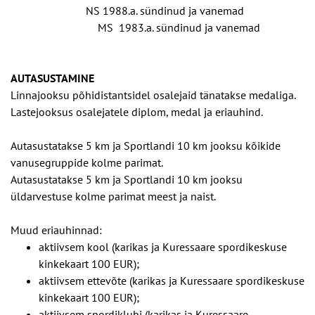
NS 1988.a. sündinud ja vanemad
MS 1983.a. sündinud ja vanemad
AUTASUSTAMINE
Linnajooksu põhidistantsidel osalejaid tänatakse medaliga.
Lastejooksus osalejatele diplom, medal ja eriauhind.
Autasustatakse 5 km ja Sportlandi 10 km jooksu kõikide
vanusegruppide kolme parimat.
Autasustatakse 5 km ja Sportlandi 10 km jooksu
üldarvestuse kolme parimat meest ja naist.
Muud eriauhinnad:
aktiivsem kool (karikas ja Kuressaare spordikeskuse
kinkekaart 100 EUR);
aktiivsem ettevõte (karikas ja Kuressaare spordikeskuse
kinkekaart 100 EUR);
aktiivsem spordiklubi (karikas ja Kuressaare