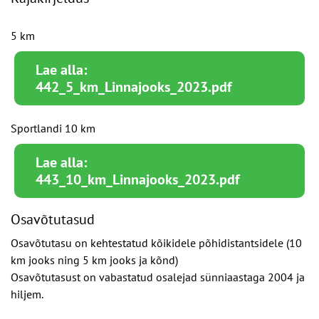
5 km
Lae alla:
442_5_km_Linnajooks_2023.pdf
Sportlandi 10 km
Lae alla:
443_10_km_Linnajooks_2023.pdf
Osavõtutasud
Osavõtutasu on kehtestatud kõikidele põhidistantsidele (10
km jooks ning 5 km jooks ja kõnd)
Osavõtutasust on vabastatud osalejad sünniaastaga 2004 ja
hiljem.