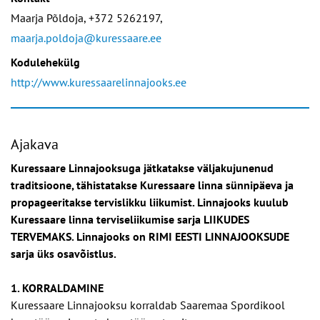
Maarja Põldoja, +372 5262197,
maarja.poldoja@kuressaare.ee
Kodulehekülg
http://www.kuressaarelinnajooks.ee
Ajakava
Kuressaare Linnajooksuga jätkatakse väljakujunenud
traditsioone, tähistatakse Kuressaare linna sünnipäeva ja
propageeritakse tervislikku liikumist. Linnajooks kuulub
Kuressaare linna terviseliikumise sarja LIIKUDES
TERVEMAKS. Linnajooks on RIMI EESTI LINNAJOOKSUDE
sarja üks osavõistlus.
1. KORRALDAMINE
Kuressaare Linnajooksu korraldab Saaremaa Spordikool