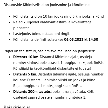
Distantside läbimisviisid on jooksmine ja kõndimine.
Põhidistantsid on 10 km jooks ning 5 km jooks ja kõnd
Rajad kulgevad valdavalt asfalt- ja kõvakattega
pinnasteel.
Lastejooks toimub staadioni ringil.
Põhidistantside finiš suletakse
06.05.2023 kl 14.30
Rajad on tähistatud, osalemisvõimalused on järgmised:
Distants 10 km
. Distantsi läbimine ajale, osaleja
number sinine. Jooksutrassil 1 joogipunkt + jook finišis.
Kõndijaid ja kepikõndijaid distantsile ei lubata!
Distants 5 km
. Distantsi läbimine ajale, osaleja number
kollane. Distantsi läbimise viisid on jooks ja kõnd.
Rajal joogipunkti ei ole, joogi saab finišis.
Distants 200m lastele
. Jooks ilma ajavõtuta. Kõik
osalejad saavad osaleja numbri numbriga 1.
Rajakirjeldus